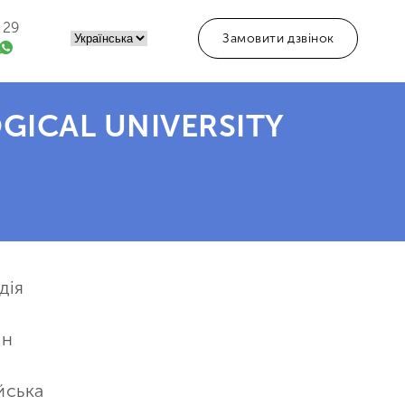
 29
Замовити дзвінок
ICAL UNIVERSITY
дія
ін
йська