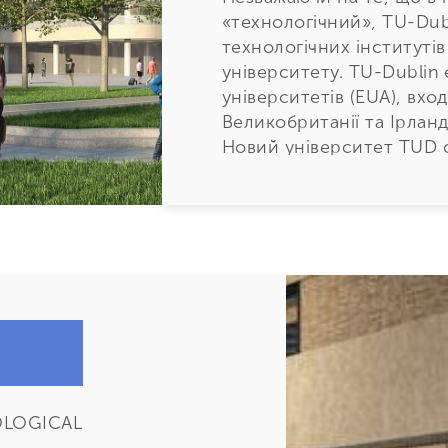
«технологічний», TU-Dub
технологічних інститутів
університету. TU-Dublin
університетів (EUA), вхо
Великобританії та Ірланді
Новий університет TUD с
Ірландії, пропонуючи ст
навчання всіх рівнів — в
TU, що фінансується дер
Європейської Університет
Дипломи, що видаються 
міжнародному рівні.
Пропонується понад 200
мистецтва, гуманітарні 
справу, бізнес, науки, т
TU Dublin також є єдини
пропонує спеціалізовані 
OLOGICAL
оптометрія, харчування 