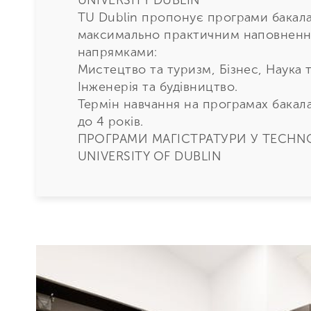
UNIVERSITY DUBLIN
TU Dublin пропонує програми бакала
максимально практичним наповненн
напрямками:
Мистецтво та туризм, Бізнес, Наука 
Інженерія та будівництво.
Термін навчання на програмах бакала
до 4 років.
ПРОГРАМИ МАГІСТРАТУРИ У TECHN
UNIVERSITY OF DUBLIN
TU Dublin пропонує класичні програ
напрямами – Мистецтво та туризм, Б
охорона здоров’я, Інженерія та будів
Крім того, у TUD можна пройти підг
інтенсивних програмах, які підходят
зміни професії.
Термін навчання на програмах магіс
від 1 до 2 років.