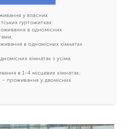
ивання у власних
тських гуртожитках:
оживання в одномісних
тями;
живання в одномісних кімнатах
дномісних кімнатах з усіма
ання в 1-4 місцевих кімнатах;
e
– проживання у двомісних
знімати незалежні апартаменти
ймає.
дин академічний рік (9 місяців)
лежно від типу житла, регіону
льних потреб.