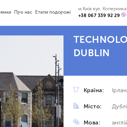
м.Київ вул. Коперника
рямки
Про нас
Етапи подорожі
+38 067 339 92 29
TECHNOLOG
DUBLIN
Країна:
Ірлан
Місто:
Дубл
Мова:
англі