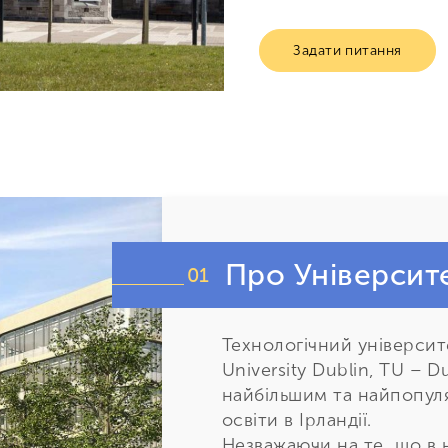
Задати питання
Про Університ
01
Технологічний університе
University Dublin, TU – D
найбільшим та найпопул
освіти в Ірландії.
Незважаючи на те, що в н