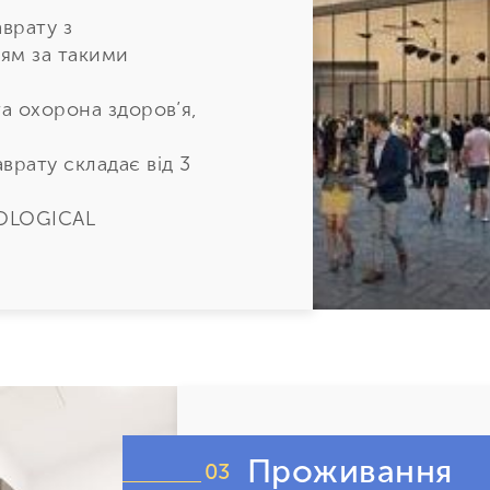
охорона навколишнього 
врату з
туризму.
ям за такими
та охорона здоров’я,
врату складає від 3
OLOGICAL
ми магістратури за
ізнес, Наука та
ництво.
отовку на
ь для кардинальної
тратури становить
Проживання
03