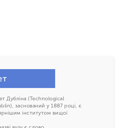
ет
т Дубліна (Technological
ublin), заснований у 1887 році, є
ярнішим інститутом вищої
азві вузу є слово