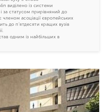
lin виділено із системи
 і за статусом прирівняний до
 є членом асоціації європейських
дить до п’ятдесяти кращих вузів
ї.
тав одним із найбільших в
удентам з усього світу програми
ід бакалаврату до докторантури.
жавою, Dublin є членом
ської асоціації.
університетом, визнані на
 програм, включаючи творчі
науки, будівництво, інженерну
уризм, харчування та спорт.
м університетом у країні, який
програми в таких галузях як
людини, транспорт і логістика,