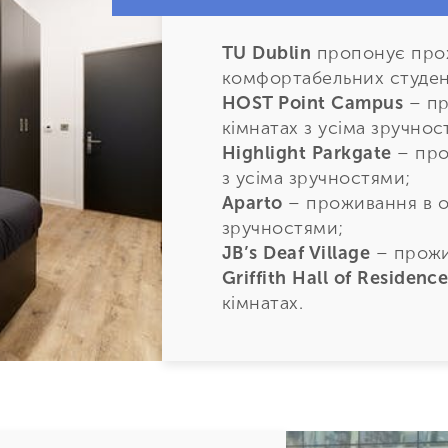
TU Dublin
пропонує прож
комфортабельних студен
HOST Point Campus
– пр
кімнатах з усіма зручнос
Highlight Parkgate
– про
з усіма зручностями;
Aparto
– проживання в о
зручностями;
JB’s Deaf Village
– прожив
Griffith Hall of Residenc
кімнатах.
Також студенти можуть 
або жити в сім’ї, що при
Вартість проживання за о
від
7 до 15 тисяч євро
за
проживання та індивідуа