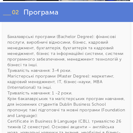
Програма
02
Бакалаврські програми (Bachelor Degree): фінансові
послуги, виробничі відносини, бізнес, кадровий
менеджмент, бухгалтерія, бухгалтерія та кадровий
менеджмент, бізнес та інформаційні системи, системи
програмного забезпечення, менеджмент технологій у
бізнесі та інші.
Тривалість навчання: 3-4 роки.
Магістерські програми (Master Degree): маркетинг,
кадровий менеджмент, IT, бізнес-науки, MBA
(International) та інші.
Тривалість навчання: 1 -2 роки.
Крім бакалаврських та магістерських програм навчання,
для іноземних студентів Dublin Business School
пропонує такі підготовчі та мовні програми (Foundation
and Language):
Certificate in Business & Language (CBL), тривалістю 26
тижнів (2 семестри). Основні акценти – англійська
мова, навчальні навички та знання, необхідні в бізнес-