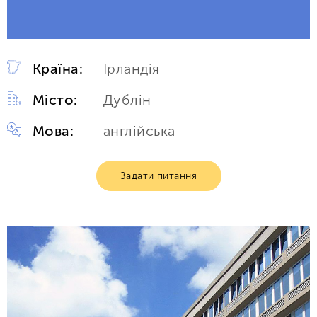
Країна:
Ірландія
Місто:
Дублін
Мова:
англійська
Задати питання